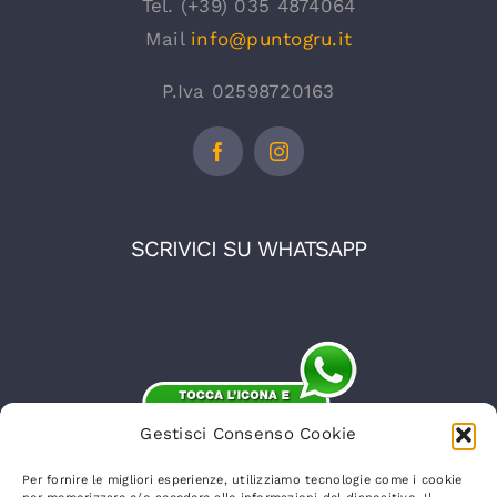
Tel. (+39) 035 4874064
Mail
info@puntogru.it
P.Iva 02598720163
SCRIVICI SU WHATSAPP
Gestisci Consenso Cookie
Per fornire le migliori esperienze, utilizziamo tecnologie come i cookie