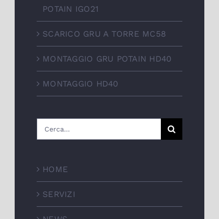
POTAIN IGO21
SCARICO GRU A TORRE MC58
MONTAGGIO GRU POTAIN HD40
MONTAGGIO HD40
Cerca
per:
HOME
SERVIZI