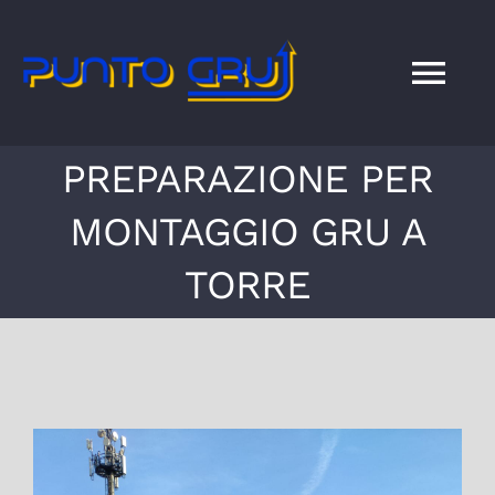
Salta
al
contenuto
Tog
Nav
PREPARAZIONE PER
HOME
MONTAGGIO GRU A
SERVIZI
TORRE
NEWS
DOVE SIAMO
Ingrandisci
CONTATTI
immagine