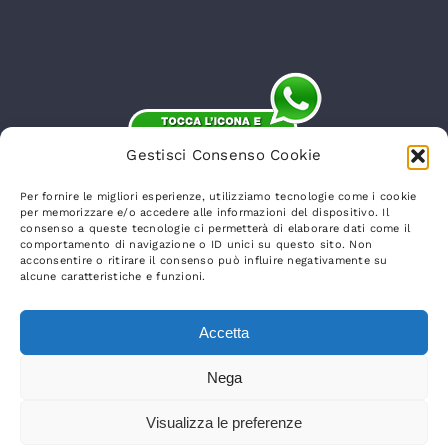
Gestisci Consenso Cookie
Per fornire le migliori esperienze, utilizziamo tecnologie come i cookie
per memorizzare e/o accedere alle informazioni del dispositivo. Il
consenso a queste tecnologie ci permetterà di elaborare dati come il
comportamento di navigazione o ID unici su questo sito. Non
acconsentire o ritirare il consenso può influire negativamente su
alcune caratteristiche e funzioni.
Accetta
© Punto Gru 2026 | Via Nazioni Unite 2/c,
24041 Brembate (BG) | Mail
Nega
info@puntogru.it
Website
Credits
|
Privacy Policy
|
Cookie Policy
Visualizza le preferenze
|
Tel. (+39) 035 4874064 | P.Iva 02598720163