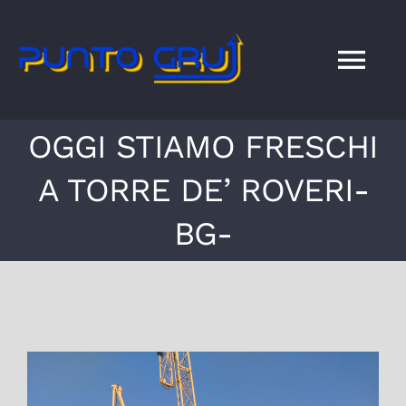
Salta
al
contenuto
Tog
Nav
OGGI STIAMO FRESCHI
HOME
A TORRE DE’ ROVERI-
SERVIZI
BG-
NEWS
DOVE SIAMO
Ingrandisci
CONTATTI
immagine